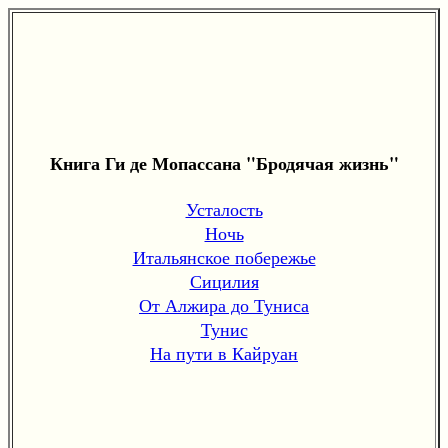
Книга Ги де Мопассана "Бродячая жизнь"
Усталость
Ночь
Итальянское побережье
Сицилия
От Алжира до Туниса
Тунис
На пути в Кайруан