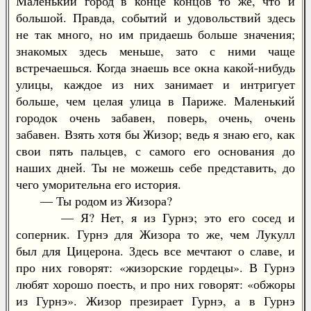
Маленький город в конце концов то же, что и
большой. Правда, событий и удовольствий здесь
не так много, но им придаешь больше значения;
знакомых здесь меньше, зато с ними чаще
встречаешься. Когда знаешь все окна какой-нибудь
улицы, каждое из них занимает и интригует
больше, чем целая улица в Париже. Маленький
городок очень забавен, поверь, очень, очень
забавен. Взять хотя бы Жизор; ведь я знаю его, как
свои пять пальцев, с самого его основания до
наших дней. Ты не можешь себе представить, до
чего уморительна его история.
— Ты родом из Жизора?
— Я? Нет, я из Гурнэ; это его сосед и
соперник. Гурнэ для Жизора то же, чем Лукулл
был для Цицерона. Здесь все мечтают о славе, и
про них говорят: «жизорские гордецы». В Гурнэ
любят хорошо поесть, и про них говорят: «обжоры
из Гурнэ». Жизор презирает Гурнэ, а в Гурнэ