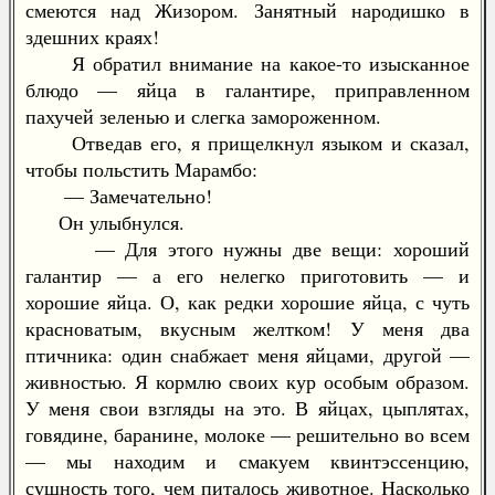
смеются над Жизором. Занятный народишко в
здешних краях!
Я обратил внимание на какое-то изысканное
блюдо — яйца в галантире, приправленном
пахучей зеленью и слегка замороженном.
Отведав его, я прищелкнул языком и сказал,
чтобы польстить Марамбо:
— Замечательно!
Он улыбнулся.
— Для этого нужны две вещи: хороший
галантир — а его нелегко приготовить — и
хорошие яйца. О, как редки хорошие яйца, с чуть
красноватым, вкусным желтком! У меня два
птичника: один снабжает меня яйцами, другой —
живностью. Я кормлю своих кур особым образом.
У меня свои взгляды на это. В яйцах, цыплятах,
говядине, баранине, молоке — решительно во всем
— мы находим и смакуем квинтэссенцию,
сущность того, чем питалось животное. Насколько