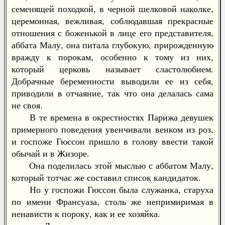
семенящей походкой, в черной шелковой наколке,
церемонная, вежливая, соблюдавшая прекрасные
отношения с боженькой в лице его представителя,
аббата Малу, она питала глубокую, прирожденную
вражду к порокам, особенно к тому из них,
который церковь называет сластолюбием.
Добрачные беременности выводили ее из себя,
приводили в отчаяние, так что она делалась сама
не своя.
В те времена в окрестностях Парижа девушек
примерного поведения увенчивали венком из роз,
и госпоже Гюссон пришло в голову ввести такой
обычай и в Жизоре.
Она поделилась этой мыслью с аббатом Малу,
который тотчас же составил список кандидаток.
Но у госпожи Гюссон была служанка, старуха
по имени Франсуаза, столь же непримиримая в
ненависти к пороку, как и ее хозяйка.