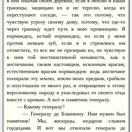
в ней обычаи своей деревни; если я люблю и наши
границы, защищаю их и не терплю, когда их
переступают соседи, — так это потому, что
чувствую угрозу своему дому, потому, что где-то
через границу идет путь в мою провинцию. Я
нормандец, истый нормандец; но если у меня
против немцев зуб, если я и стремлюсь им
отомстить, то все же не презираю их, не чувствую
к ним той инстинктивной ненависти, как к
англичанам, своим настоящим, исконным врагам,
естественным врагам нормандцев: ведь англичане
попирали эту землю, землю моих предков, грабили
и опустошали ее много раз, и отвращение к этому
вероломному народу я унаследовал от своего отца
вместе с кровью. А вот и памятник генералу.
— Какому генералу?
— Генералу де Бланмону. Нам нужен был
памятник! Мы, жизорцы, недаром слывем
гордецами. И вот мы откопали генерала де