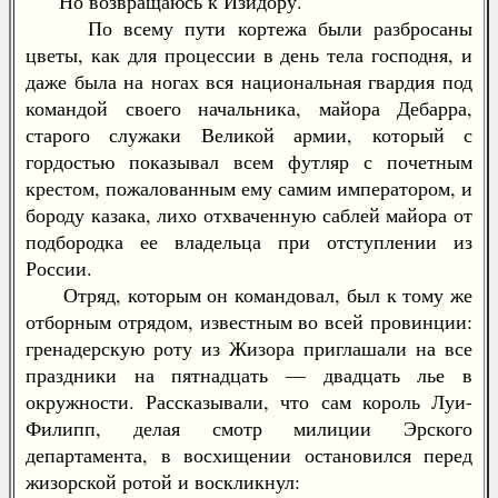
Но возвращаюсь к Изидору.
По всему пути кортежа были разбросаны
цветы, как для процессии в день тела господня, и
даже была на ногах вся национальная гвардия под
командой своего начальника, майора Дебарра,
старого служаки Великой армии, который с
гордостью показывал всем футляр с почетным
крестом, пожалованным ему самим императором, и
бороду казака, лихо отхваченную саблей майора от
подбородка ее владельца при отступлении из
России.
Отряд, которым он командовал, был к тому же
отборным отрядом, известным во всей провинции:
гренадерскую роту из Жизора приглашали на все
праздники на пятнадцать — двадцать лье в
окружности. Рассказывали, что сам король Луи-
Филипп, делая смотр милиции Эрского
департамента, в восхищении остановился перед
жизорской ротой и воскликнул: