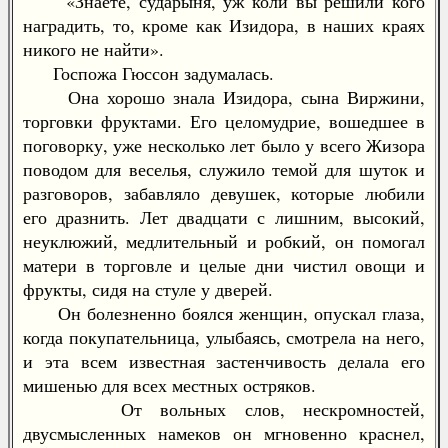
«Знаете, сударыня, уж коли вы решили кого
наградить, то, кроме как Изидора, в наших краях
никого не найти».
Госпожа Гюссон задумалась.
Она хорошо знала Изидора, сына Виржини,
торговки фруктами. Его целомудрие, вошедшее в
поговорку, уже несколько лет было у всего Жизора
поводом для веселья, служило темой для шуток и
разговоров, забавляло девушек, которые любили
его дразнить. Лет двадцати с лишним, высокий,
неуклюжий, медлительный и робкий, он помогал
матери в торговле и целые дни чистил овощи и
фрукты, сидя на стуле у дверей.
Он болезненно боялся женщин, опускал глаза,
когда покупательница, улыбаясь, смотрела на него,
и эта всем известная застенчивость делала его
мишенью для всех местных остряков.
От вольных слов, нескромностей,
двусмысленных намеков он мгновенно краснел,