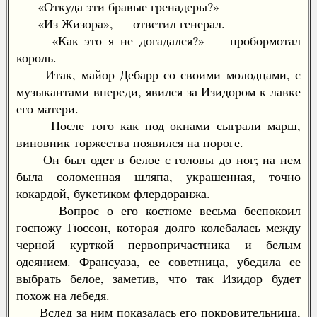
«Откуда эти бравые гренадеры?»
«Из Жизора», — ответил генерал.
«Как это я не догадался?» — пробормотал
король.
Итак, майор Дебарр со своими молодцами, с
музыкантами впереди, явился за Изидором к лавке
его матери.
После того как под окнами сыграли марш,
виновник торжества появился на пороге.
Он был одет в белое с головы до ног; на нем
была соломенная шляпа, украшенная, точно
кокардой, букетиком флердоранжа.
Вопрос о его костюме весьма беспокоил
госпожу Гюссон, которая долго колебалась между
черной курткой первопричастника и белым
одеянием. Франсуаза, ее советница, убедила ее
выбрать белое, заметив, что так Изидор будет
похож на лебедя.
Вслед за ним показалась его покровительница,