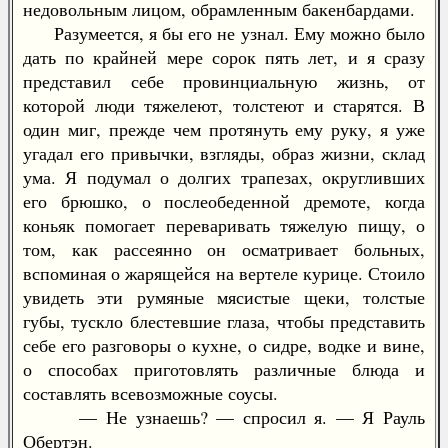
недовольным лицом, обрамленным бакенбардами.
Разумеется, я бы его не узнал. Ему можно было
дать по крайней мере сорок пять лет, и я сразу
представил себе провинциальную жизнь, от
которой люди тяжелеют, толстеют и старятся. В
один миг, прежде чем протянуть ему руку, я уже
угадал его привычки, взгляды, образ жизни, склад
ума. Я подумал о долгих трапезах, округливших
его брюшко, о послеобеденной дремоте, когда
коньяк помогает переваривать тяжелую пищу, о
том, как рассеянно он осматривает больных,
вспоминая о жарящейся на вертеле курице. Стоило
увидеть эти румяные мясистые щеки, толстые
губы, тускло блестевшие глаза, чтобы представить
себе его разговоры о кухне, о сидре, водке и вине,
о способах приготовлять различные блюда и
составлять всевозможные соусы.
— Не узнаешь? — спросил я. — Я Рауль
Обертэн.