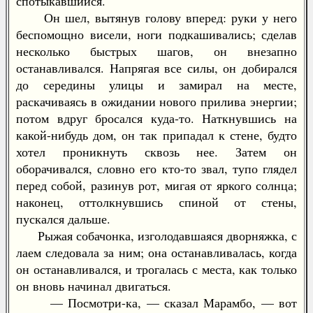
спотыкавшийся.
Он шел, вытянув голову вперед: руки у него
беспомощно висели, ноги подкашивались; сделав
несколько быстрых шагов, он внезапно
останавливался. Напрягая все силы, он добирался
до середины улицы и замирал на месте,
раскачиваясь в ожидании нового прилива энергии;
потом вдруг бросался куда-то. Наткнувшись на
какой-нибудь дом, он так припадал к стене, будто
хотел проникнуть сквозь нее. Затем он
оборачивался, словно его кто-то звал, тупо глядел
перед собой, разинув рот, мигая от яркого солнца;
наконец, оттолкнувшись спиной от стены,
пускался дальше.
Рыжая собачонка, изголодавшаяся дворняжка, с
лаем следовала за ним; она останавливалась, когда
он останавливался, и трогалась с места, как только
он вновь начинал двигаться.
— Посмотри-ка, — сказал Марамбо, — вот