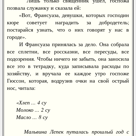
Лишь только священник ушел, госпожа
позвала служанку и сказала ей:
«Вот, Франсуаза, девушки, которых господин
кюре советует наградить за добродетель;
постарайся узнать, что о них говорят у нас в
городе».
И Франсуаза принялась за дело. Она собрала
все сплетни, все россказни, все пересуды, все
подозрения. Чтобы ничего не забыть, она заносила
все это в тетрадку, куда записывала расходы по
хозяйству, и вручала ее каждое утро госпоже
Гюссон, которая, водрузив очки на свой острый
нос, читала:
«Хлеп ... 4 су
Молоко ... 2 су
Масло ... 8 су
Мальвина Лепек путалась прошлый год с