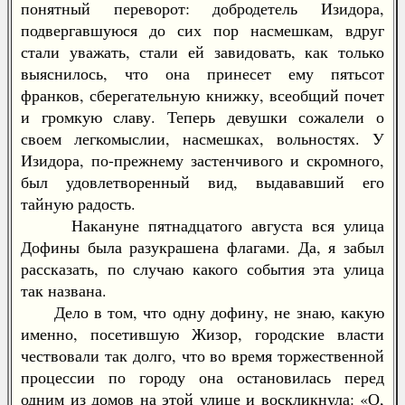
понятный переворот: добродетель Изидора,
подвергавшуюся до сих пор насмешкам, вдруг
стали уважать, стали ей завидовать, как только
выяснилось, что она принесет ему пятьсот
франков, сберегательную книжку, всеобщий почет
и громкую славу. Теперь девушки сожалели о
своем легкомыслии, насмешках, вольностях. У
Изидора, по-прежнему застенчивого и скромного,
был удовлетворенный вид, выдававший его
тайную радость.
Накануне пятнадцатого августа вся улица
Дофины была разукрашена флагами. Да, я забыл
рассказать, по случаю какого события эта улица
так названа.
Дело в том, что одну дофину, не знаю, какую
именно, посетившую Жизор, городские власти
чествовали так долго, что во время торжественной
процессии по городу она остановилась перед
одним из домов на этой улице и воскликнула: «О,