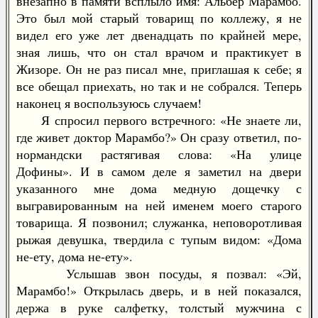
внезапно в памяти всплыло имя: Альбер Марамбо.
Это был мой старый товарищ по коллежу, я не
видел его уже лет двенадцать по крайней мере,
зная лишь, что он стал врачом и практикует в
Жизоре. Он не раз писал мне, приглашая к себе; я
все обещал приехать, но так и не собрался. Теперь
наконец я воспользуюсь случаем!
Я спросил первого встречного: «Не знаете ли,
где живет доктор Марамбо?» Он сразу ответил, по-
нормандски растягивая слова: «На улице
Дофины». И в самом деле я заметил на двери
указанного мне дома медную дощечку с
выгравированным на ней именем моего старого
товарища. Я позвонил; служанка, неповоротливая
рыжая девушка, твердила с тупым видом: «Дома
не-ету, дома не-ету».
Услышав звон посуды, я позвал: «Эй,
Марамбо!» Открылась дверь, и в ней показался,
держа в руке салфетку, толстый мужчина с