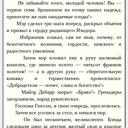
Не забывайте этого, молодой человек! Вы —
первое семя, брошенное на почву наших надежд;
принесите же нам ожидаемые плоды!»
Мэр сделал три шага вперед, раскрыл объятия
и прижал к сердцу рыдающего Изидора.
Избранник плакал, сам не зная, почему, от
безотчетного волнения, гордости, неясного и
радостного умиления.
Затем мэр вложил ему в руку шелковый
кошелек, где звенело золото — пятьсот франков
золотом! — а в другую руку — сберегательную
книжку и торжественно провозгласил:
«Добродетели — почет, слава и богатство!»
Майор Дебарр заорал: «Браво!» Гренадеры
загорланили, народ рукоплескал.
Госпожа Гюссон, в свою очередь, прослезилась.
Затем все уселись за стол, и начался пир.
Он был нескончаем, великолепен. Блюда
следовали одно за другим; желтый сидр и красное