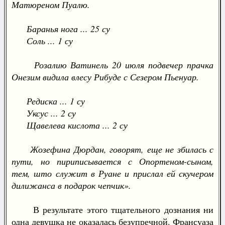
Матюреном Пуалю.
Баранья нога ... 25 су
Соль ... 1 су
Розалию Ватинель 20 июля подвечер прачка
Онезим видила влесу Рибуде с Сезером Пьенуар.
Редиска ... 1 су
Уксус ... 2 су
Щавелева кислота ... 2 су
Жозефина Дюрдан, говорят, еще не збилась с
пути, но пириписывается с Опортеном-сыном,
тем, што служит в Руане и прислал ей скучером
дилижанса в подарок чепчик».
В результате этого тщательного дознания ни
одна девушка не оказалась безупречной. Франсуаза