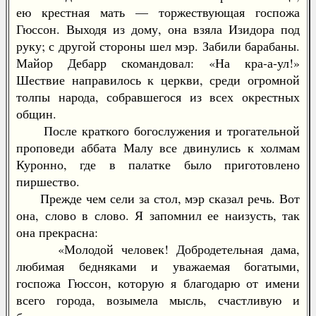
ею крестная мать — торжествующая госпожа
Гюссон. Выходя из дому, она взяла Изидора под
руку; с другой стороны шел мэр. Забили барабаны.
Майор Дебарр скомандовал: «На кра-а-ул!»
Шествие направилось к церкви, среди огромной
толпы народа, собравшегося из всех окрестных
общин.
После краткого богослужения и трогательной
проповеди аббата Малу все двинулись к холмам
Куронно, где в палатке было приготовлено
пиршество.
Прежде чем сели за стол, мэр сказал речь. Вот
она, слово в слово. Я запомнил ее наизусть, так
она прекрасна:
«Молодой человек! Добродетельная дама,
любимая бедняками и уважаемая богатыми,
госпожа Гюссон, которую я благодарю от имени
всего города, возымела мысль, счастливую и