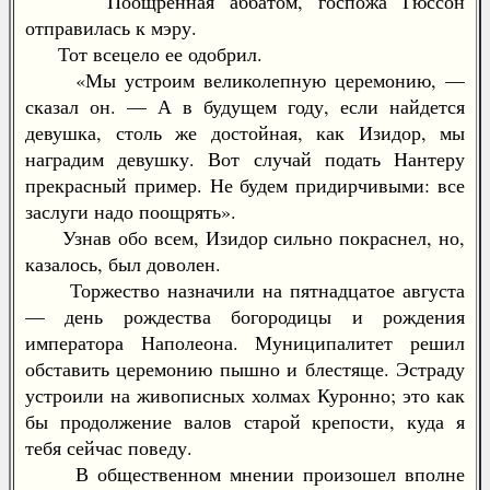
Поощренная аббатом, госпожа Гюссон
отправилась к мэру.
Тот всецело ее одобрил.
«Мы устроим великолепную церемонию, —
сказал он. — А в будущем году, если найдется
девушка, столь же достойная, как Изидор, мы
наградим девушку. Вот случай подать Нантеру
прекрасный пример. Не будем придирчивыми: все
заслуги надо поощрять».
Узнав обо всем, Изидор сильно покраснел, но,
казалось, был доволен.
Торжество назначили на пятнадцатое августа
— день рождества богородицы и рождения
императора Наполеона. Муниципалитет решил
обставить церемонию пышно и блестяще. Эстраду
устроили на живописных холмах Куронно; это как
бы продолжение валов старой крепости, куда я
тебя сейчас поведу.
В общественном мнении произошел вполне