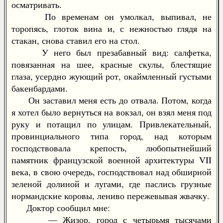
осматривать.
По временам он умолкал, выпивал, не
торопясь, глоток вина и, с нежностью глядя на
стакан, снова ставил его на стол.
У него был презабавный вид: салфетка,
повязанная на шее, красные скулы, блестящие
глаза, усердно жующий рот, окаймленный густыми
бакенбардами.
Он заставил меня есть до отвала. Потом, когда
я хотел было вернуться на вокзал, он взял меня под
руку и потащил по улицам. Привлекательный,
провинциального типа город, над которым
господствовала крепость, любопытнейший
памятник французской военной архитектуры VII
века, в свою очередь, господствовал над обширной
зеленой долиной и лугами, где паслись грузные
нормандские коровы, лениво пережевывая жвачку.
Доктор сообщил мне:
— Жизор, город с четырьмя тысячами