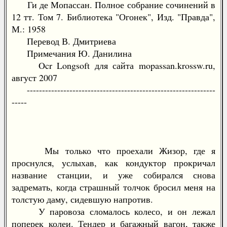
Ги де Мопассан. Полное собрание сочинений в
12 тт. Том 7. Библиотека "Огонек", Изд. "Правда",
М.: 1958
Перевод В. Дмитриева
Примечания Ю. Данилина
Ocr Longsoft для сайта mopassan.krossw.ru,
август 2007
--------------------------------------------------------------
-----
Мы только что проехали Жизор, где я
проснулся, услыхав, как кондуктор прокричал
название станции, и уже собирался снова
задремать, когда страшный толчок бросил меня на
толстую даму, сидевшую напротив.
У паровоза сломалось колесо, и он лежал
поперек колеи. Тендер и багажный вагон, также