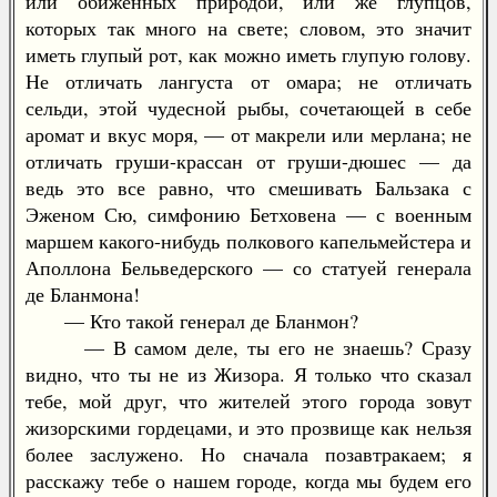
или обиженных природой, или же глупцов,
которых так много на свете; словом, это значит
иметь глупый рот, как можно иметь глупую голову.
Не отличать лангуста от омара; не отличать
сельди, этой чудесной рыбы, сочетающей в себе
аромат и вкус моря, — от макрели или мерлана; не
отличать груши-крассан от груши-дюшес — да
ведь это все равно, что смешивать Бальзака с
Эженом Сю, симфонию Бетховена — с военным
маршем какого-нибудь полкового капельмейстера и
Аполлона Бельведерского — со статуей генерала
де Бланмона!
— Кто такой генерал де Бланмон?
— В самом деле, ты его не знаешь? Сразу
видно, что ты не из Жизора. Я только что сказал
тебе, мой друг, что жителей этого города зовут
жизорскими гордецами, и это прозвище как нельзя
более заслужено. Но сначала позавтракаем; я
расскажу тебе о нашем городе, когда мы будем его