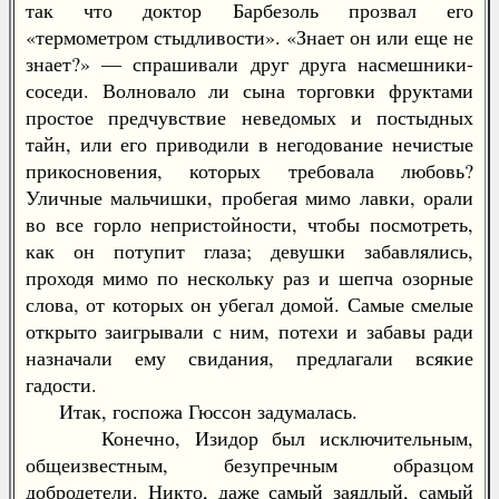
так что доктор Барбезоль прозвал его
«термометром стыдливости». «Знает он или еще не
знает?» — спрашивали друг друга насмешники-
соседи. Волновало ли сына торговки фруктами
простое предчувствие неведомых и постыдных
тайн, или его приводили в негодование нечистые
прикосновения, которых требовала любовь?
Уличные мальчишки, пробегая мимо лавки, орали
во все горло непристойности, чтобы посмотреть,
как он потупит глаза; девушки забавлялись,
проходя мимо по нескольку раз и шепча озорные
слова, от которых он убегал домой. Самые смелые
открыто заигрывали с ним, потехи и забавы ради
назначали ему свидания, предлагали всякие
гадости.
Итак, госпожа Гюссон задумалась.
Конечно, Изидор был исключительным,
общеизвестным, безупречным образцом
добродетели. Никто, даже самый заядлый, самый