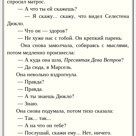
спросил матрос.
— А что ты ей скажешь?
— Я скажу... скажу, что видел Селестена
Дюкло.
— Что он — здоров?
— Не хуже нас с тобой. Он крепкий парень.
Она снова замолчала, собираясь с мыслями,
потом медленно произнесла:
— А куда она шла,
Пресвятая Дева Ветров
?
— Да сюда, в Марсель.
Она невольно вздрогнула.
— Правда?
— Правда.
— А ты знаешь Дюкло?
— Знаю.
Она снова подумала, потом тихо сказала:
— Так... так...
— А на что он тебе?
— Послушай, скажи ему... Нет, ничего.