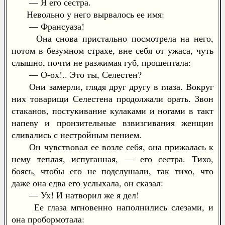
— Я его сестра.
Невольно у него вырвалось ее имя:
— Франсуаза!
Она снова пристально посмотрела на него,
потом в безумном страхе, вне себя от ужаса, чуть
слышно, почти не разжимая губ, прошептала:
— О-ох!.. Это ты, Селестен?
Они замерли, глядя друг другу в глаза. Вокруг
них товарищи Селестена продолжали орать. Звон
стаканов, постукивание кулаками и ногами в такт
напеву и пронзительные взвизгивания женщин
сливались с нестройным пением.
Он чувствовал ее возле себя, она прижалась к
нему теплая, испуганная, — его сестра. Тихо,
боясь, чтобы его не подслушали, так тихо, что
даже она едва его услыхала, он сказал:
— Ух! И натворил же я дел!
Ее глаза мгновенно наполнились слезами, и
она пробормотала: