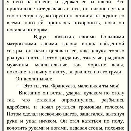
у него на колене, и держал ее за плечи. Все
пристальнее вглядываясь в нее, он наконец узнал
свою сестренку, которую он оставил на родине со
всеми, кого ей пришлось похоронить, пока он
носился по морям.
Вдруг, обхватив своими большими
матросскими лапами голову вновь найденной
сестры, он начал целовать ее, как целуют только
родную плоть. Потом рыдания, тяжелые рыдания
мужчины, медлительные, как морские валы,
похожие на пьяную икоту, вырвались из его груди.
Он всхлипывал:
— Это ты, ты, Франсуаза, маленькая ты моя!
Внезапно он встал, ударил кулаком по столу
так, что стаканы опрокинулись, разбились
вдребезги, и начал ругаться громовым голосом.
Потом сделал несколько шагов, зашатался, вытянул
руки и упал ничком. Он стал кататься по полу,
колотить руками и ногами, издавая стоны, похожие