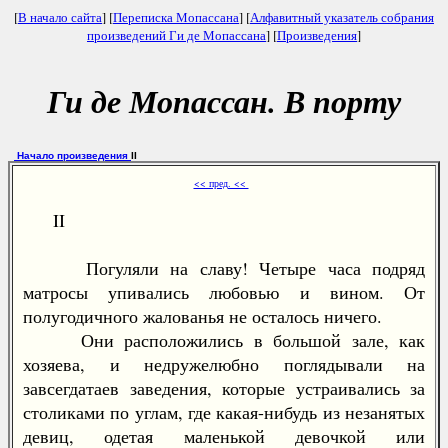
[
В начало сайта
] [
Переписка Мопассана
] [
Алфавитный указатель собрания
произведений Ги де Мопассана
] [
Произведения
]
Ги де Мопассан. В порту
Начало произведения
II
<< пред. <<
II
Погуляли на славу! Четыре часа подряд
матросы упивались любовью и вином. От
полугодичного жалованья не осталось ничего.
Они расположились в большой зале, как
хозяева, и недружелюбно поглядывали на
завсегдатаев заведения, которые устраивались за
столиками по углам, где какая-нибудь из незанятых
девиц, одетая маленькой девочкой или