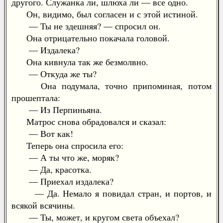
другого. Служанка ли, шлюха ли — все одно.
Он, видимо, был согласен и с этой истиной.
— Ты не здешняя? — спросил он.
Она отрицательно покачала головой.
— Издалека?
Она кивнула так же безмолвно.
— Откуда же ты?
Она подумала, точно припоминая, потом
прошептала:
— Из Перпиньяна.
Матрос снова обрадовался и сказал:
— Вот как!
Теперь она спросила его:
— А ты что же, моряк?
— Да, красотка.
— Приехал издалека?
— Да. Немало я повидал стран, и портов, и
всякой всячины.
— Ты, может, и кругом света объехал?