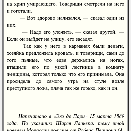
на хрип умирающего. Товарищи смотрели на него
и гоготали.
— Вот здорово нализался, — сказал один из
них.
— Надо его уложить, — сказал другой. —
Если он выйдет на улицу, его засадят.
Так как у него в карманах были деньги,
хозяйка предложила кровать, и товарищи, сами до
того пьяные, что едва держались на ногах,
втащили его по узкой лестнице в комнату
женщины, которая только что его принимала. Она
просидела до самого утра на стуле возле
преступного ложа, плача так же горько, как и он.
Напечатано в «Эко де Пари» 15 марта 1889
года. По указанию Шарля Лапьера, тему этой
новеллы Мопассан получил от Робера Пеншона (A.