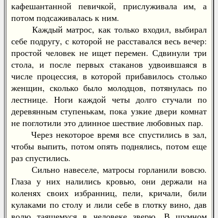
кафешантанной певичкой, прислуживала им, а
потом подсаживалась к ним.
Каждый матрос, как только входил, выбирал
себе подругу, с которой не расставался весь вечер:
простой человек не ищет перемен. Сдвинули три
стола, и после первых стаканов удвоившаяся в
числе процессия, в которой прибавилось столько
женщин, сколько было молодцов, потянулась по
лестнице. Ноги каждой четы долго стучали по
деревянным ступенькам, пока узкие двери комнат
не поглотили это длинное шествие любовных пар.
Через некоторое время все спустились в зал,
чтобы выпить, потом опять поднялись, потом еще
раз спустились.
Сильно навеселе, матросы горланили вовсю.
Глаза у них налились кровью, они держали на
коленях своих избранниц, пели, кричали, били
кулаками по столу и лили себе в глотку вино, дав
волю таящемуся в человеке зверю. В шумном