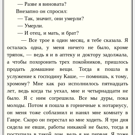
— Разве я виновата?
Внезапно он спросил:
— Так, значит, они умерли?
— Умерли.
— И отец, и мать, и брат?
— Все трое в один месяц, я тебе сказала. Я
осталась одна, у меня ничего не было, кроме
тряпок, — ведь я и в аптеку и доктору задолжала,
а чтобы похоронить трех покойников, пришлось
продать домашние вещи. Тогда я пошла в
услужение к господину Каше, — помнишь, к тому,
хромому? Мне как раз исполнилось пятнадцать
лет, ведь когда ты уехал, мне и четырнадцати не
было. Я с ним согрешила. Все мы дуры, пока
молоды. Потом я пошла в горничные к нотариусу,
он меня тоже соблазнил и нанял мне комнату в
Гавре. Скоро он перестал ко мне ходить. Я три дня
сидела не евши, работы никакой не было, тогда я
поступила в такой дом, ведь я не первая. Я тоже