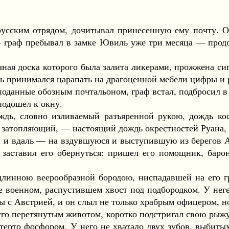
им отрядом, дочитывал принесенную ему почту. Он 
 граф пребывал в замке Ювиль уже три месяца — продо
я доска которого была залита ликерами, прожжена сиг
ть принимался царапать на драгоценной мебели цифры и 
данные обозным почтальоном, граф встал, подбросил в 
подошел к окну.
словно изливаемый разъяренной рукою, дождь косой
 затопляющий, — настоящий дождь окрестностей Руана, 
 вдаль — на вздувшуюся и выступившую из берегов Анд
 заставил его обернуться: пришел его помощник, баро
ною веерообразной бородою, ниспадавшей на его груд
е военном, распустившем хвост под подбородком. У неге
ны с Австрией, и он слыл не только храбрым офицером, 
 перетянутым животом, коротко подстригал свою рыжу
атерто фосфором. У него не хватало двух зубов, выбит