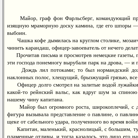
Майор, граф фон Фарльсберг, командующий прусск
изящную мраморную доску камина, где его шпоры —
выбоин.
Чашка кофе дымилась на круглом столике, мозаична
чинить карандаш, офицер-завоеватель от нечего дела
Прочитав письма и просмотрев немецкие газеты, по
эти господа понемногу вырубали парк на дрова, — и 
Дождь лил потоками; то был нормандский дождь, 
наклонных полос, хлещущий, брызжущий грязью, все
Офицер долго смотрел на залитые водой лужайки и
какой-то рейнский вальс, как вдруг шум за спиною
нашему чину капитана.
Майор был огромного роста, широкоплечий, с длин
фигура вызывала представление о павлине, о павлин
щеке от сабельного удара, полученного во время вой
Капитан, маленький, краснолицый, с большим, туго
пламенные отливы, и тогда казалось, что лицо его н