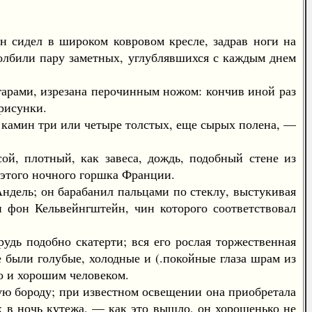
сидел в широком ковровом кресле, задрав ноги на
лбили пару заметных, углублявшихся с каждым днем
арами, изрезана перочинным ножом: кончив иной раз
рисунки.
камин три или четыре толстых, еще сырых полена, —
, плотный, как завеса, дождь, подобный стене из
этого ночного горшка Франции.
ель; он барабанил пальцами по стеклу, выстукивая
н фон Кельвейнгштейн, чин которого соответствовал
ь подобно скатерти; вся его рослая торжественная
 были голубые, холодные и (.покойные глаза шрам из
но и хорошим человеком.
ю бороду; при известном освещении она приобретала
ых в ночь кутежа, — как это вышло, он хорошенько не