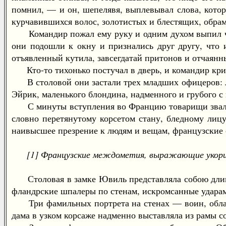
помнил, — и он, шепелявя, выплевывал слова, котор
курчавившихся волос, золотистых и блестящих, обра
Командир пожал ему руку и одним духом выпил чашк
они подошли к окну и признались друг другу, что 
отъявленный кутила, завсегдатай притонов и отчаянн
Кто-то тихонько постучал в дверь, и командир крикну
В столовой они застали трех младших офицеров: ле
Эйрик, маленького блондина, надменного и грубого с
С минуты вступления во Францию товарищи звали 
словно перетянутому корсетом стану, бледному лиц
наивысшее презрение к людям и вещам, французские сло
[1] Французские междометия, выражающие укориз
Столовая в замке Ювиль представляла собою длинну
фландрские шпалеры по стенам, искромсанные ударами
Три фамильных портрета на стенах — воин, облаче
дама в узком корсаже надменно выставляла из рамы с