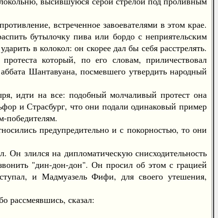
олокольню, высившуюся серой стрелой под проливным
ротивление, встреченное завоевателями в этом крае.
распить бутылочку пива или бордо с неприятельским
дарить в колокол: он скорее дал бы себя расстрелять.
протеста который, по его словам, приличествовал
о аббата Шантавуана, посмевшего утвердить народный
я, идти на все: подобный молчаливый протест она
льфор и Страсбург, что они подали одинаковый пример
ам-победителям.
осились предупредительно и с покорностью, то они
л. Он злился на дипломатическую снисходительность
озвонить "дин-дон-дон". Он просил об этом с грацией
тупал, и Мадмуазель Фифи, для своего утешения,
о рассмеявшись, сказал: