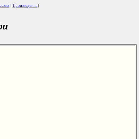
ссана
] [
Произведения
]
фи