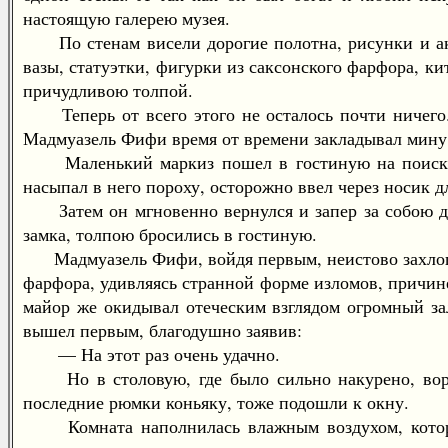
настоящую галерею музея.
По стенам висели дорогие полотна, рисунки и акв
вазы, статуэтки, фигурки из саксонского фарфора, к
причудливою толпой.
Теперь от всего этого не осталось почти ничего.
Мадмуазель Фифи время от времени закладывал мину,
Маленький маркиз пошел в гостиную на поиски т
насыпал в него пороху, осторожно ввел через носик 
Затем он мгновенно вернулся и запер за собою две
замка, толпою бросились в гостиную.
Мадмуазель Фифи, войдя первым, неистово захлопал
фарфора, удивляясь странной форме изломов, причин
майор же окидывал отеческим взглядом огромный за
вышел первым, благодушно заявив:
— На этот раз очень удачно.
Но в столовую, где было сильно накурено, ворва
последние рюмки коньяку, тоже подошли к окну.
Комната наполнилась влажным воздухом, который