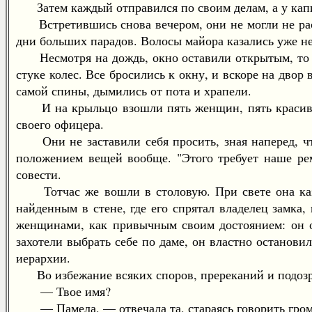
Затем каждый отправился по своим делам, а у капи
Встретившись снова вечером, они не могли не рассм
дни больших парадов. Волосы майора казались уже не 
Несмотря на дождь, окно оставили открытым, то и 
стуке колес. Все бросились к окну, и вскоре на дво
самой спины, дымились от пота и храпели.
И на крыльцо взошли пять женщин, пять красивых
своего офицера.
Они не заставили себя просить, зная наперед, что
положением вещей вообще. "Этого требует наше рем
совести.
Тотчас же вошли в столовую. При свете она казала
найденным в стене, где его спрятал владелец замка,
женщинами, как привычным своим достоянием: он ос
захотели выбрать себе по даме, он властно останови
иерархии.
Во избежание всяких споров, пререканий и подозрен
— Твое имя?
— Памела, — отвечала та, стараясь говорить гром