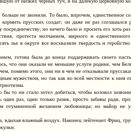
вшую от низких черных туч, и на далекую церковную к
льше не звонили. То было, впрочем, единственное соп
 кормить прусских солдат; он даже не раз соглашался 
посредничеству; но нечего было и просить его хоть раз у
твия, протеста молчанием, мирного и единственного 
сять лье в округе все восхваляли твердость и геройств
м, готова была до конца поддерживать своего пастыр
ось, что они оказали не меньшие услуги родине, чем Бе
чем, помимо этого, они ни в чем не отказывали пруссак
м мужеством, но так как во всей местности к ним отн
триотизма.
 то ни стало хотел добиться, чтобы колокол зазвони
 один раз, один только разик, просто забавы ради, пр
м отуманенной желанием любовницы; но майор не ус
 вдыхая влажный воздух. Наконец лейтенант Фриц, груб
кулки.