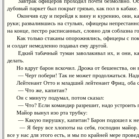
Завтрак офицеров проходил почти безмолвно. Обезо
дубовый паркет был покрыт грязью, как пол в кабаке.
Окончив еду и перейдя к вину и курению, они, как 
руки; развалившись на стульях, офицеры непрестанн
на конце, пестро расписанных, словно для соблазна г
Как только стаканы опорожнялись, офицеры с покор
и солдат немедленно подавал ему другой.
Едкий табачный туман заволакивал их, и они, каза
делать.
Но вдруг барон вскочил. Дрожа от бешенства, он 
— Черт побери! Так не может продолжаться. Надо,
Лейтенант Отто и младший лейтенант Фриц, оба с 
— Что же, капитан?
Он с минуту подумал, потом сказал:
— Что? Если командир разрешит, надо устроить 
Майор вынул изо рта трубку:
— Какую пирушку, капитан? Барон подошел к не
— Я беру все хлопоты на себя, господин майор
все у нас для этого есть, и мы по крайней мере прове