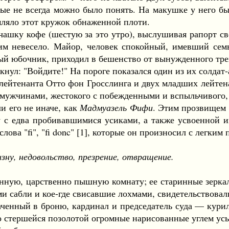
ые не всегда можно было понять. На макушке у него б
мляло этот кружок обнаженной плоти.
у кофе (шестую за это утро), выслушивая рапорт сво
им невесело. Майор, человек спокойный, имевший семь
ый юбочник, приходил в бешенство от вынужденного тре
л: "Войдите!" На пороге показался один из их солдат-ав
йтенанта Отто фон Гросслинга и двух младших лейтен
 мужчинами, жестокого с побежденными и вспыльчивого,
его не иначе, как
Мадмуазель Фифи
. Этим прозвищем 
у с едва пробивавшимися усиками, а также усвоенной 
ва "fi", "fi donc" [1], которые он произносил с легким
ну, недовольство, презрение, отвращение.
ю, царственно пышную комнату; ее старинные зеркала,
 сабли и кое-где свисавшие лохмами, свидетельствовал
нный в броню, кардинал и председатель суда — курили
о стершейся позолотой огромные нарисованные углем ус