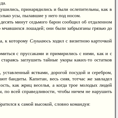
да.
душились, принарядились и были ослепительны, как в
олько усы, пылавшие у него под носом.
десять минут седьмого барон сообщил об отдаленном
ро мчавшихся лошадей; они были забрызганы грязью до
а, к которому
Слушаюсь
ходил с визитною карточкой
миться с пруссаками и примирились с ними, как и с
стараясь заглушить тайные укоры каких-то остатков
 уставленный яствами, дорогой посудой и серебром,
ают бандиты. Капитан, весь сияя, тотчас же завладел
сть, как жриц веселья, а когда трое молодых людей
ам, по всей справедливости, чтобы ничем не нарушить
ратился к самой высокой, словно командуя: