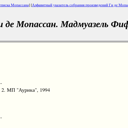
еписка Мопассана
] [
Алфавитный указатель собрания произведений Ги де Мопа
и де Мопассан. Мадмуазель Фи
--
2. МП "Аурика", 1994
--