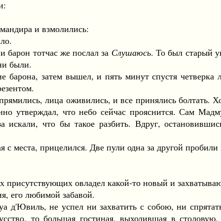
и:
андира и взмолились:
ло.
 барон тотчас же послал за
Слушаюсь
. То был старый у
ни были.
барона, затем вышел, и пять минут спустя четверка 
резентом.
мились, лица оживились, и все принялись болтать. Хо
енно утверждал, что небо сейчас прояснится. Сам Мадм
аза искали, что бы такое разбить. Вдруг, остановивши
 места, прицелился. Две пули одна за другой пробили г
 присутствующих овладел какой-то новый и захватыва
, его любимой забавой.
д'Ювиль, не успел ни захватить с собою, ни спрятать 
сство, то большая гостиная, выходившая в столовую,