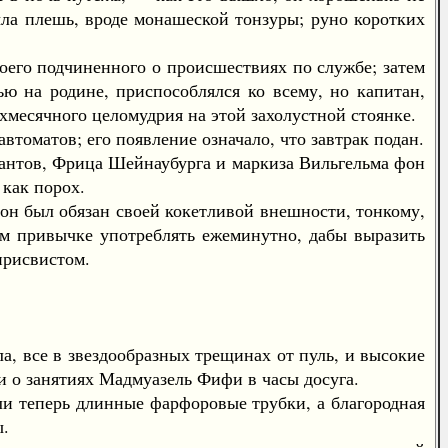
ыла плешь, вроде монашеской тонзуры; руно коротких
его подчиненного о происшествиях по службе; затем
ю на родине, приспособлялся ко всему, но капитан,
хмесячного целомудрия на этой захолустной стоянке.
томатов; его появление означало, что завтрак подан.
антов, Фрица Шейнаубурга и маркиза Вильгельма фон
 как порох.
он был обязан своей кокетливой внешности, тонкому,
им привычке употреблять ежеминутно, дабы выразить
 присвистом.
 все в звездообразных трещинах от пуль, и высокие
и о занятиях Мадмуазель Фифи в часы досуга.
 теперь длинные фарфоровые трубки, а благородная
ы.