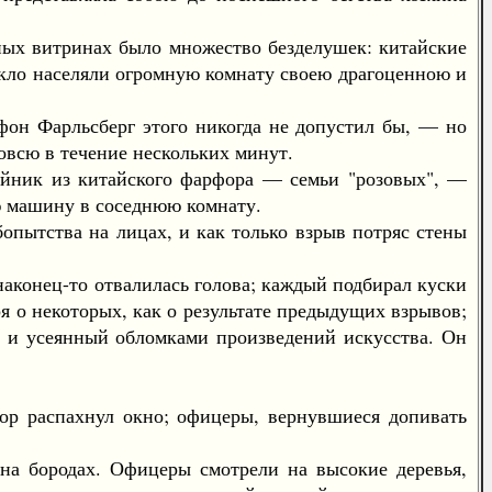
ых витринах было множество безделушек: китайские
текло населяли огромную комнату своею драгоценною и
он Фарльсберг этого никогда не допустил бы, — но
овсю в течение нескольких минут.
ник из китайского фарфора — семьи "розовых", —
ую машину в соседнюю комнату.
пытства на лицах, и как только взрыв потряс стены
конец-то отвалилась голова; каждый подбирал куски
 о некоторых, как о результате предыдущих взрывов;
ю и усеянный обломками произведений искусства. Он
р распахнул окно; офицеры, вернувшиеся допивать
 бородах. Офицеры смотрели на высокие деревья,