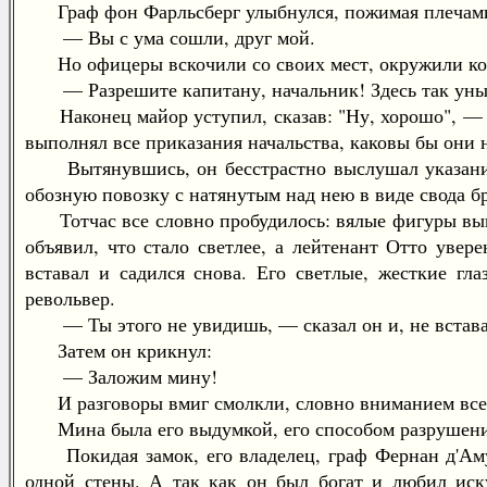
Граф фон Фарльсберг улыбнулся, пожимая плечам
— Вы с ума сошли, друг мой.
Но офицеры вскочили со своих мест, окружили ком
— Разрешите капитану, начальник! Здесь так уны
Наконец майор уступил, сказав: "Ну, хорошо", — и
выполнял все приказания начальства, каковы бы они 
Вытянувшись, он бесстрастно выслушал указание 
обозную повозку с натянутым над нею в виде свода б
Тотчас все словно пробудилось: вялые фигуры выпря
объявил, что стало светлее, а лейтенант Отто увер
вставал и садился снова. Его светлые, жесткие гл
револьвер.
— Ты этого не увидишь, — сказал он и, не вставая с
Затем он крикнул:
— Заложим мину!
И разговоры вмиг смолкли, словно вниманием всех
Мина была его выдумкой, его способом разрушения
Покидая замок, его владелец, граф Фернан д'Амуа 
одной стены. А так как он был богат и любил иску