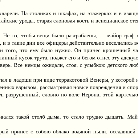
арели. На столиках и шкафах, на этажерках и в изящн
итайские уроды, старая слоновая кость и венецианское с
 Не то, чтобы вещи были разграблены, — майор граф ф
 и в такие дни все офицеры действительно веселились в
ого, что ему было нужно. Он принес крошечный чай
длинный кусок трута, поджег его и бегом отнес эту адск
рь. Все немцы ожидали, стоя, с улыбкою детского любо
 в ладоши при виде терракотовой Венеры, у которой на
енных взрывом, рассматривая новые повреждения и споря
л, разрушенный, словно по воле Нерона, этой картечь
лся такой столб дыма, то стало трудно дышать. Майо
 принес с собою облако водяной пыли, оседавшей на