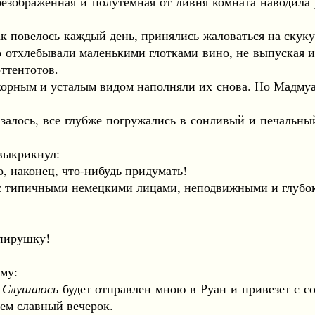
браженная и полутемная от ливня комната наводила у
повелось каждый день, принялись жаловаться на скуку.
о отхлебывали маленькими глотками вино, не выпуская 
оттентотов.
ным и усталым видом наполняли их снова. Но Мадмуазе
лось, все глубже погружались в сонливый и печальный
выкрикнул:
 наконец, что-нибудь придумать!
типичными немецкими лицами, неподвижными и глубоко
пирушку!
му:
.
Слушаюсь
будет отправлен мною в Руан и привезет с со
дем славный вечерок.