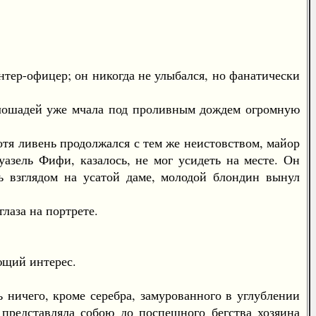
нтер-офицер; он никогда не улыбался, но фанатически
лошадей уже мчала под проливным дождем огромную
тя ливень продолжался с тем же неистовством, майор
уазель Фифи, казалось, не мог усидеть на месте. Он
сь взглядом на усатой даме, молодой блондин вынул
лаза на портрете.
ющий интерес.
ничего, кроме серебра, замурованного в углублении
 представляла собою до поспешного бегства хозяина