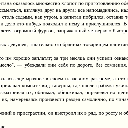
тана оказалось множество хлопот по приготовлению обе
еяться, взглянув друг на друга: все напомадились, на
столь седыми, как утром, а капитан побрился, оставив т
дело кто-нибудь подходил к нему и прислушивался. В 
р влетел огромный фургон, запряженный четверкою быст
 девушек, тщательно отобранных товарищем капитан
 им хорошо заплатят; за три месяца они успели ознако
есло", — убеждали они себя по дороге, без сомнения, 
сь еще мрачнее в своем плачевном разгроме, а стол,
 придавал комнате вид таверны, где после грабежа ужин
матривал их, обнимал, обнюхивал, определял их ценно
л их, намереваясь произвести раздел самолично, по чин
ий в пристрастии, он выстроил их в ряд, по росту и об
че.