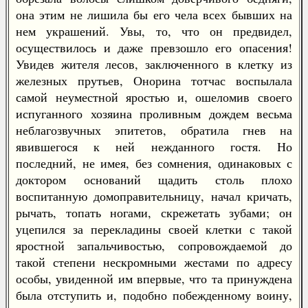
она этим не лишила бы его чела всех бывших на
нем украшений. Увы, то, что он предвидел,
осуществилось и даже превзошло его опасения!
Увидев жителя лесов, заключенного в клетку из
железных прутьев, Онорина тотчас воспылала
самой неуместной яростью и, ошеломив своего
испуганного хозяина проливным дождем весьма
неблагозвучных эпитетов, обратила гнев на
явившегося к ней нежданного гостя. Но
последний, не имея, без сомнения, одинаковых с
доктором оснований щадить столь плохо
воспитанную домоправительницу, начал кричать,
рычать, топать ногами, скрежетать зубами; он
уцепился за перекладины своей клетки с такой
яростной запальчивостью, сопровождаемой до
такой степени нескромными жестами по адресу
особы, увиденной им впервые, что та принуждена
была отступить и, подобно побежденному воину,