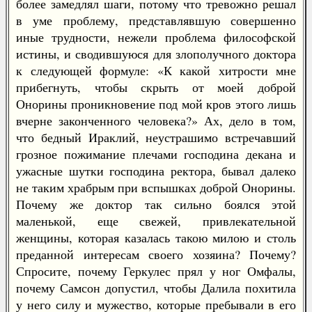
более замедлял шаги, потому что тревожно решал
в уме проблему, представлявшую совершенно
иные трудности, нежели проблема философской
истины, и сводившуюся для злополучного доктора
к следующей формуле: «К какой хитрости мне
прибегнуть, чтобы скрыть от моей доброй
Онорины проникновение под мой кров этого лишь
вчерне законченного человека?» Ах, дело в том,
что бедный Ираклий, неустрашимо встречавший
грозное пожимание плечами господина декана и
ужасные шутки господина ректора, бывал далеко
не таким храбрым при вспышках доброй Онорины.
Почему же доктор так сильно боялся этой
маленькой, еще свежей, привлекательной
женщины, которая казалась такою милою и столь
преданной интересам своего хозяина? Почему?
Спросите, почему Геркулес прял у ног Омфалы,
почему Самсон допустил, чтобы Далила похитила
у него силу и мужество, которые пребывали в его