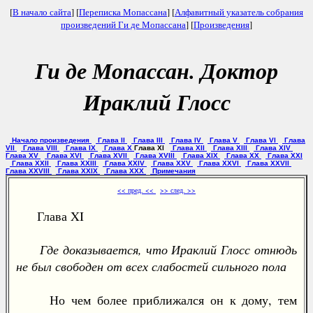
[
В начало сайта
] [
Переписка Мопассана
] [
Алфавитный указатель собрания
произведений Ги де Мопассана
] [
Произведения
]
Ги де Мопассан. Доктор
Ираклий Глосс
Начало произведения
Глава II
Глава III
Глава IV
Глава V
Глава VI
Глава
VII
Глава VIII
Глава IX
Глава X
Глава XI
Глава XII
Глава XIII
Глава XIV
Глава XV
Глава XVI
Глава XVII
Глава XVIII
Глава XIX
Глава XX
Глава XXI
Глава XXII
Глава XXIII
Глава XXIV
Глава XXV
Глава XXVI
Глава XXVII
Глава XXVIII
Глава XXIX
Глава XXX
Примечания
<< пред. <<
>> след. >>
Глава XI
Где доказывается, что Ираклий Глосс отнюдь
не был свободен от всех слабостей сильного пола
Но чем более приближался он к дому, тем