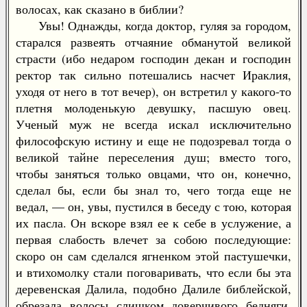
волосах, как сказано в библии?
Увы! Однажды, когда доктор, гуляя за городом,
старался развеять отчаяние обманутой великой
страсти (ибо недаром господин декан и господин
ректор так сильно потешались насчет Ираклия,
уходя от него в тот вечер), он встретил у какого-то
плетня молоденькую девушку, пасшую овец.
Ученый муж не всегда искал исключительно
философскую истину и еще не подозревал тогда о
великой тайне переселения душ; вместо того,
чтобы заняться только овцами, что он, конечно,
сделал бы, если бы знал то, чего тогда еще не
ведал, — он, увы, пустился в беседу с тою, которая
их пасла. Он вскоре взял ее к себе в услужение, а
первая слабость влечет за собою последующие:
скоро он сам сделался ягненком этой пастушечки,
и втихомолку стали поговаривать, что если бы эта
деревенская Далила, подобно Далиле библейской,
обрезала волосы слишком доверчивого бедняги,