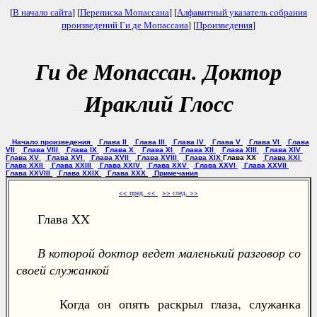
[
В начало сайта
] [
Переписка Мопассана
] [
Алфавитный указатель собрания
произведений Ги де Мопассана
] [
Произведения
]
Ги де Мопассан. Доктор
Ираклий Глосс
Начало произведения
Глава II
Глава III
Глава IV
Глава V
Глава VI
Глава
VII
Глава VIII
Глава IX
Глава X
Глава XI
Глава XII
Глава XIII
Глава XIV
Глава XV
Глава XVI
Глава XVII
Глава XVIII
Глава XIX
Глава XX
Глава XXI
Глава XXII
Глава XXIII
Глава XXIV
Глава XXV
Глава XXVI
Глава XXVII
Глава XXVIII
Глава XXIX
Глава XXX
Примечания
<< пред. <<
>> след. >>
Глава XX
В которой доктор ведет маленький разговор со
своей служанкой
Когда он опять раскрыл глаза, служанка