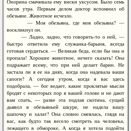
Онорина смачивала ему виски уксусом. Было семь
часов утра. Первым делом доктор вспомнил об
обезьяне. Животное исчезло.
— Моя обезьяна, где моя обезьяна? —
воскликнул он.
— Ладно, ладно, что говорить-то о ней, —
быстро ответила ему служанка-барыня, всегда
готовая сердиться. — Великая беда, если бы она и
пропала! Хорошее животное, нечего сказать! Она
подражает всему, что при ней делает барин. Не
застала ли я ее на днях, когда она надевала ваши
сапоги? А сегодня утром, когда я вас здесь
подобрала, — бог ведает, какие проклятые мысли
бродят с некоторых пор в вашей голове и не дают
вам спать, — разве эта подлая скотина, сущий
дьявол в обезьяньей шкуре, не надела вашу
шапочку и халат? Она словно смеялась, глядя на
вас, как будто так весело смотреть на человека,
лежащего в обмороке, А когда я хотела подойти