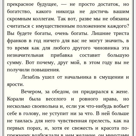
прекрасное будущее, — не просто достаток, но
богатство, какого никогда не достичь вашим
скромным коллегам. Так вот, разве мы не обязаны
считаться с имущественным положением каждого?
Вы будете богаты, очень богаты. Лишние триста
франков в год ничего для вас не могут значить, в
то время как для любого другого чиновника эта
незначительная прибавка составит большую
сумму. Вот почему, друг мой, в этом году вы не
получили повышения.
Лезабль ушел от начальника в смущении и
ярости.
Вечером, за обедом, он придирался к жене.
Корали была веселого и ровного нрава, но
несколько своевольна и, если уж что-нибудь вобьет
себе в голову, не уступит ни за что. В ней больше
не таилась для него чувственная прелесть, как на
первых порах, и, хотя ее свежесть и красота по-
прежнему возбуждали в нем желание, он минутами