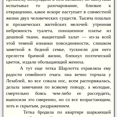
испытывал то разочарование, близкое к
отвращению, какое вскоре наступает в совместной
жизни двух человеческих существ. Тысяча пошлых
и прозаических житейских мелочей: утренняя
небрежность туалета, поношенное платье из
дешевой ткани, выцветший халат — из-за всей
этой темной изнанки повседневности, слишком
заметной в бедной семье, тускнели для него
прелести брачной жизни, блекнул поэтический
цветок, издали обольщающий жениха.
А тут еще тетка Шарлотта отравляла ему
радости семейного очага: она вечно торчала у
Лезаблей, во все совала нос, всем распоряжалась,
делала замечания по всякому поводу, а молодые,
смертельно боясь чем-либо ее рассердить,
выносили это смиренно, но со все возрастающим,
хоть и скрытым, раздражением.
Тетка бродила по квартире шаркающей