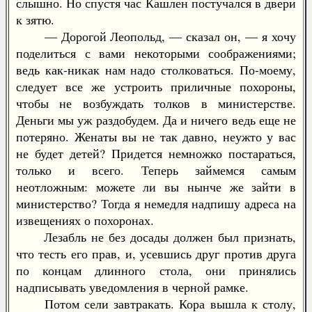
слышно. Но спустя час Кашлен постучался в двери
к зятю.
— Дорогой Леопольд, — сказал он, — я хочу
поделиться с вами некоторыми соображениями;
ведь как-никак нам надо столковаться. По-моему,
следует все же устроить приличные похороны,
чтобы не возбуждать толков в министерстве.
Деньги мы уж раздобудем. Да и ничего ведь еще не
потеряно. Женаты вы не так давно, неужто у вас
не будет детей? Придется немножко постараться,
только и всего. Теперь займемся самым
неотложным: можете ли вы нынче же зайти в
министерство? Тогда я немедля надпишу адреса на
извещениях о похоронах.
Лезабль не без досады должен был признать,
что тесть его прав, и, усевшись друг против друга
по концам длинного стола, они принялись
надписывать уведомления в черной рамке.
Потом сели завтракать. Кора вышла к столу,