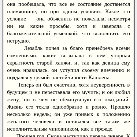
она пообещала, что все ее состояние достанется
племяннице, но при одном условии. Какое это
условие — она объяснить не пожелала, несмотря
ни на какие просьбы, хотя и заверяла с
благожелательной усмешкой, что выполнить его
нетрудно.
Лезабль почел за благо пренебречь всеми
сомнениями, какие вызывала в нем упорная
скрытность старой ханжи, и, так как девица ему
очень нравилась, он уступил своему влечению и
поддался упрямой настойчивости Кашлена.
Теперь он был счастлив, хотя неуверенность в
будущем и не переставала его мучить; и он любил
жену, ни в чем не обманувшую его ожиданий.
Жизнь его текла однообразно и ровно. Прошло
несколько недель; он уже привык к положению
женатого человека и оставался все таким же
исполнительным чиновником, как и прежде.
Прошел год. Снова наступило первое января. К