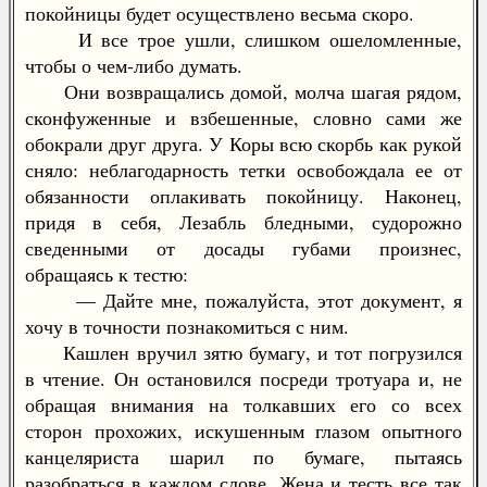
покойницы будет осуществлено весьма скоро.
И все трое ушли, слишком ошеломленные,
чтобы о чем-либо думать.
Они возвращались домой, молча шагая рядом,
сконфуженные и взбешенные, словно сами же
обокрали друг друга. У Коры всю скорбь как рукой
сняло: неблагодарность тетки освобождала ее от
обязанности оплакивать покойницу. Наконец,
придя в себя, Лезабль бледными, судорожно
сведенными от досады губами произнес,
обращаясь к тестю:
— Дайте мне, пожалуйста, этот документ, я
хочу в точности познакомиться с ним.
Кашлен вручил зятю бумагу, и тот погрузился
в чтение. Он остановился посреди тротуара и, не
обращая внимания на толкавших его со всех
сторон прохожих, искушенным глазом опытного
канцеляриста шарил по бумаге, пытаясь
разобраться в каждом слове. Жена и тесть все так