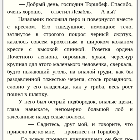
— Добрый день, господин Торшбеф. Спасибо,
очень хорошо, — ответил Лезабль. — А вы?
Начальник положил перо и повернулся вместе
с креслом. Его тщедушное, немощное тело,
затянутое в строгого покроя черный сюртук,
казалось совсем крохотным в широком кожаном
кресле с высокой спинкой. Розетка ордена
Почетного легиона, огромная, яркая, чересчур
крупная для этого маленького человечка, сверкала,
будто пылающий уголь, на впалой груди, как бы
раздавленной тяжестью черепа, столь громадного,
словно у его владельца, как у гриба, весь рост
пошел в шляпку.
У него был острый подбородок, впалые щеки,
глаза навыкате, непомерно большой лоб и
зачесанные назад седые волосы.
— Садитесь, друг мой, и говорите, что
привело вас ко мне, — произнес г-н Торшбеф.
Со всеми прочими чиновниками он был по-