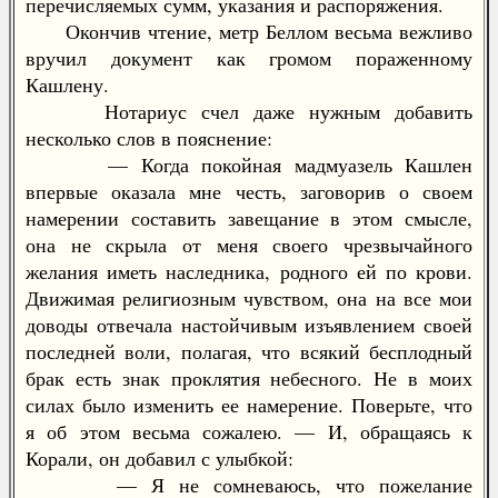
перечисляемых сумм, указания и распоряжения.
Окончив чтение, метр Беллом весьма вежливо
вручил документ как громом пораженному
Кашлену.
Нотариус счел даже нужным добавить
несколько слов в пояснение:
— Когда покойная мадмуазель Кашлен
впервые оказала мне честь, заговорив о своем
намерении составить завещание в этом смысле,
она не скрыла от меня своего чрезвычайного
желания иметь наследника, родного ей по крови.
Движимая религиозным чувством, она на все мои
доводы отвечала настойчивым изъявлением своей
последней воли, полагая, что всякий бесплодный
брак есть знак проклятия небесного. Не в моих
силах было изменить ее намерение. Поверьте, что
я об этом весьма сожалею. — И, обращаясь к
Корали, он добавил с улыбкой:
— Я не сомневаюсь, что пожелание