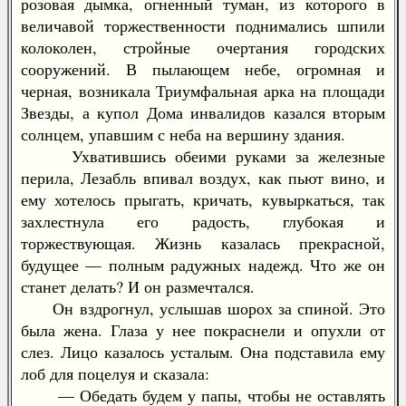
розовая дымка, огненный туман, из которого в
величавой торжественности поднимались шпили
колоколен, стройные очертания городских
сооружений. В пылающем небе, огромная и
черная, возникала Триумфальная арка на площади
Звезды, а купол Дома инвалидов казался вторым
солнцем, упавшим с неба на вершину здания.
Ухватившись обеими руками за железные
перила, Лезабль впивал воздух, как пьют вино, и
ему хотелось прыгать, кричать, кувыркаться, так
захлестнула его радость, глубокая и
торжествующая. Жизнь казалась прекрасной,
будущее — полным радужных надежд. Что же он
станет делать? И он размечтался.
Он вздрогнул, услышав шорох за спиной. Это
была жена. Глаза у нее покраснели и опухли от
слез. Лицо казалось усталым. Она подставила ему
лоб для поцелуя и сказала:
— Обедать будем у папы, чтобы не оставлять