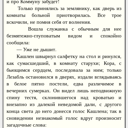
и про Коммуну забудет!
Только принялись за землянику, как дверь из
комнаты больной приотворилась. Все трое
вскочили, не помня себя от волнения.
Вошла служанка с обычным для нее
безмятежно-глуповатым видом и спокойно
сообщила:
— Уже не дышит.
Кашлен швырнул салфетку на стол и ринулся,
как сумасшедший, в комнату старухи; Кора, с
бьющимся сердцем, последовала за ним; только
Лезабль остановился в дверях, издали вглядываясь
в белое пятно постели, едва различимое в
вечерних сумерках. Он видел лишь неподвижную
спину тестя, склонившегося над кроватью и
внезапно из далекой неведомой дали, с другого
конца света до него донесся голос Кашлена; так в
сновидении незнакомый голос вдруг произносит
загадочные слова: