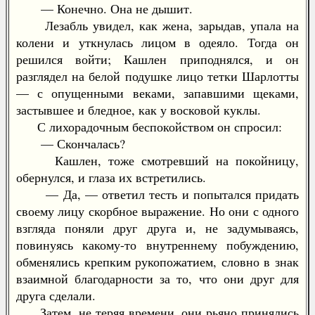
— Конечно. Она не дышит.
Лезабль увидел, как жена, зарыдав, упала на
колени и уткнулась лицом в одеяло. Тогда он
решился войти; Кашлен приподнялся, и он
разглядел на белой подушке лицо тетки Шарлотты
— с опущенными веками, запавшими щеками,
застывшее и бледное, как у восковой куклы.
С лихорадочным беспокойством он спросил:
— Скончалась?
Кашлен, тоже смотревший на покойницу,
обернулся, и глаза их встретились.
— Да, — ответил тесть и попытался придать
своему лицу скорбное выражение. Но они с одного
взгляда поняли друг друга и, не задумываясь,
повинуясь какому-то внутреннему побуждению,
обменялись крепким рукопожатием, словно в знак
взаимной благодарности за то, что они друг для
друга сделали.
Затем, не теряя времени, они рьяно принялись