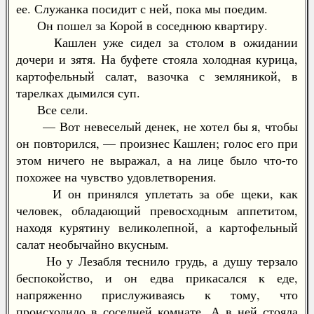
ее. Служанка посидит с ней, пока мы поедим.
Он пошел за Корой в соседнюю квартиру.
Кашлен уже сидел за столом в ожидании
дочери и зятя. На буфете стояла холодная курица,
картофельный салат, вазочка с земляникой, в
тарелках дымился суп.
Все сели.
— Вот невеселый денек, не хотел бы я, чтобы
он повторился, — произнес Кашлен; голос его при
этом ничего не выражал, а на лице было что-то
похожее на чувство удовлетворения.
И он принялся уплетать за обе щеки, как
человек, обладающий превосходным аппетитом,
находя курятину великолепной, а картофельный
салат необычайно вкусным.
Но у Лезабля теснило грудь, а душу терзало
беспокойство, и он едва прикасался к еде,
напряженно прислуживаясь к тому, что
происходило в соседней комнате. А в ней стояла