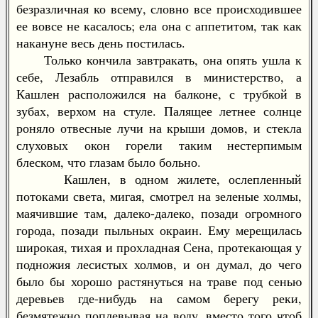
безразличная ко всему, словно все происходившее
ее вовсе не касалось; ела она с аппетитом, так как
накануне весь день постилась.
Только кончила завтракать, она опять ушла к
себе, Лезабль отправился в министерство, а
Кашлен расположился на балконе, с трубкой в
зубах, верхом на стуле. Палящее летнее солнце
роняло отвесные лучи на крыши домов, и стекла
слуховых окон горели таким нестерпимым
блеском, что глазам было больно.
Кашлен, в одном жилете, ослепленный
потоками света, мигая, смотрел на зеленые холмы,
маячившие там, далеко-далеко, позади огромного
города, позади пыльных окраин. Ему мерещилась
широкая, тихая и прохладная Сена, протекающая у
подножия лесистых холмов, и он думал, до чего
было бы хорошо растянуться на траве под сенью
деревьев где-нибудь на самом берегу реки,
безмятежно поплевывая на воду, вместо того чтоб