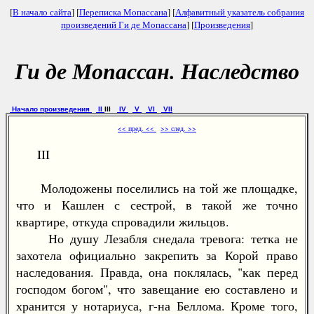
[
В начало сайта
] [
Переписка Мопассана
] [
Алфавитный указатель собрания
произведений Ги де Мопассана
] [
Произведения
]
Ги де Мопассан. Наследство
Начало произведения
II
III
IV
V
VI
VII
<< пред. <<
>> след. >>
III
Молодожены поселились на той же площадке,
что и Кашлен с сестрой, в такой же точно
квартире, откуда спровадили жильцов.
Но душу Лезабля снедала тревога: тетка не
захотела официально закрепить за Корой право
наследования. Правда, она поклялась, "как перед
господом богом", что завещание ею составлено и
хранится у нотариуса, г-на Беллома. Кроме того,