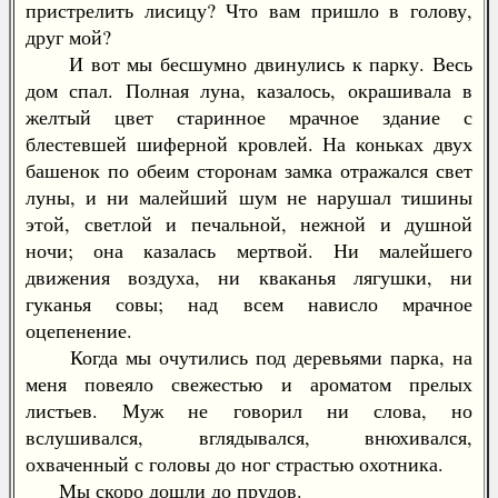
пристрелить лисицу? Что вам пришло в голову,
друг мой?
И вот мы бесшумно двинулись к парку. Весь
дом спал. Полная луна, казалось, окрашивала в
желтый цвет старинное мрачное здание с
блестевшей шиферной кровлей. На коньках двух
башенок по обеим сторонам замка отражался свет
луны, и ни малейший шум не нарушал тишины
этой, светлой и печальной, нежной и душной
ночи; она казалась мертвой. Ни малейшего
движения воздуха, ни кваканья лягушки, ни
гуканья совы; над всем нависло мрачное
оцепенение.
Когда мы очутились под деревьями парка, на
меня повеяло свежестью и ароматом прелых
листьев. Муж не говорил ни слова, но
вслушивался, вглядывался, внюхивался,
охваченный с головы до ног страстью охотника.
Мы скоро дошли до прудов.