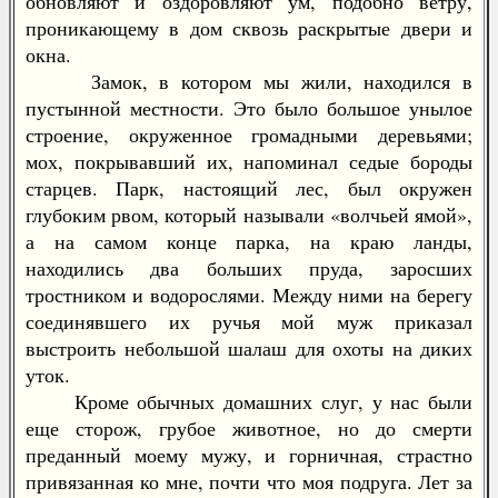
обновляют и оздоровляют ум, подобно ветру,
проникающему в дом сквозь раскрытые двери и
окна.
Замок, в котором мы жили, находился в
пустынной местности. Это было большое унылое
строение, окруженное громадными деревьями;
мох, покрывавший их, напоминал седые бороды
старцев. Парк, настоящий лес, был окружен
глубоким рвом, который называли «волчьей ямой»,
а на самом конце парка, на краю ланды,
находились два больших пруда, заросших
тростником и водорослями. Между ними на берегу
соединявшего их ручья мой муж приказал
выстроить небольшой шалаш для охоты на диких
уток.
Кроме обычных домашних слуг, у нас были
еще сторож, грубое животное, но до смерти
преданный моему мужу, и горничная, страстно
привязанная ко мне, почти что моя подруга. Лет за