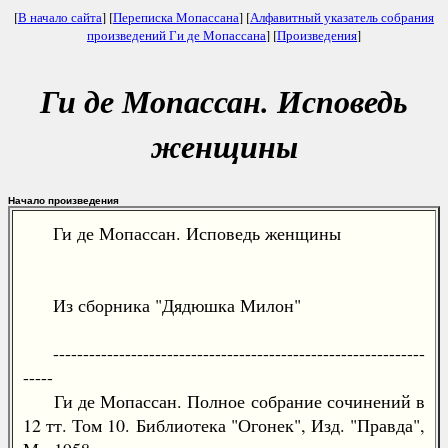
[
В начало сайта
] [
Переписка Мопассана
] [
Алфавитный указатель собрания
произведений Ги де Мопассана
] [
Произведения
]
Ги де Мопассан. Исповедь
женщины
Начало произведения
Ги де Мопассан. Исповедь женщины
Из сборника "Дядюшка Милон"
--------------------------------------------------------------
-----
Ги де Мопассан. Полное собрание сочинений в
12 тт. Том 10. Библиотека "Огонек", Изд. "Правда",