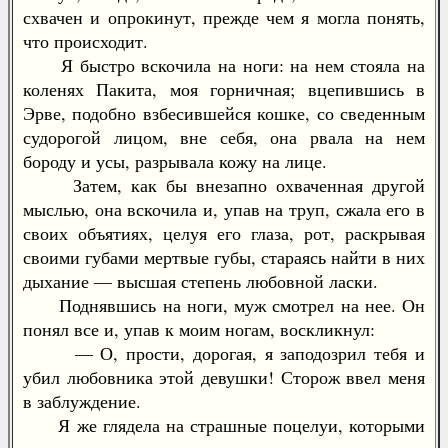
схвачен и опрокинут, прежде чем я могла понять,
что происходит.
Я быстро вскочила на ноги: на нем стояла на
коленях Пакита, моя горничная; вцепившись в
Эрве, подобно взбесившейся кошке, со сведенным
судорогой лицом, вне себя, она рвала на нем
бороду и усы, разрывала кожу на лице.
Затем, как бы внезапно охваченная другой
мыслью, она вскочила и, упав на труп, сжала его в
своих объятиях, целуя его глаза, рот, раскрывая
своими губами мертвые губы, стараясь найти в них
дыхание — высшая степень любовной ласки.
Поднявшись на ноги, муж смотрел на нее. Он
понял все и, упав к моим ногам, воскликнул:
— О, прости, дорогая, я заподозрил тебя и
убил любовника этой девушки! Сторож ввел меня
в заблуждение.
Я же глядела на страшные поцелуи, которыми