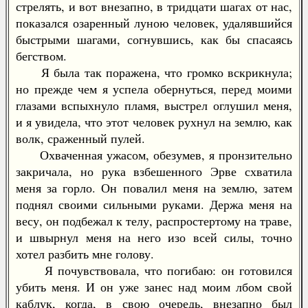
стрелять, и вот внезапно, в тридцати шагах от нас,
показался озаренный луною человек, удалявшийся
быстрыми шагами, согнувшись, как бы спасаясь
бегством.
Я была так поражена, что громко вскрикнула;
но прежде чем я успела обернуться, перед моими
глазами вспыхнуло пламя, выстрел оглушил меня,
и я увидела, что этот человек рухнул на землю, как
волк, сраженный пулей.
Охваченная ужасом, обезумев, я пронзительно
закричала, но рука взбешенного Эрве схватила
меня за горло. Он повалил меня на землю, затем
поднял своими сильными руками. Держа меня на
весу, он подбежал к телу, распростертому на траве,
и швырнул меня на него изо всей силы, точно
хотел разбить мне голову.
Я почувствовала, что погибаю: он готовился
убить меня. И он уже занес над моим лбом свой
каблук, когда, в свою очередь, внезапно был