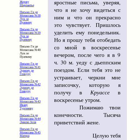
яростные письма, уверяя,
Жоржу
Шарпантье
что я не хочу видеться с
Письмо Ги де
ним и что он прекрасно
Мопассана №38
Луи ле
Пуатвену
это чувствует. Пришлось
Письмо Ги де
уделить ему понедельник.
Мопассана №39
Луи ле
Но я прошу тебя отобедать
Пуатвену
со мной в воскресенье
Письмо Ги де
Мопассана №40
вечером, после чего я в 9
Луи ле
Пуатвену
ч. 30 м. уеду с дьеппским
Письмо Ги де
Мопассана №41
поездом. Если тебя это не
Эдмону де
Гонкуру
устраивает, черкни мне
Письмо Ги де
записочку, которую я
Мопассана №42
Эдмону де
получу в
Круассе
в
Гонкуру
воскресенье утром.
Письмо Ги де
Мопассана №43
Ивану
Пожимаю твои
Тургеневу
конечности. Тысяча
Письмо Ги де
Мопассана №44
приветствий жене.
Эмилю Золя
Письмо Ги де
Мопассана №45
Целую тебя
Матери