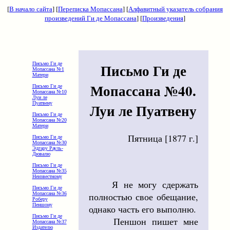
[
В начало сайта
] [
Переписка Мопассана
] [
Алфавитный указатель собрания
произведений Ги де Мопассана
] [
Произведения
]
Письмо Ги де
Письмо Ги де
Мопассана №1
Матери
Мопассана №40.
Письмо Ги де
Мопассана №10
Луи ле
Пуатвену
Луи ле Пуатвену
Письмо Ги де
Мопассана №20
Матери
Пятница [1877 г.]
Письмо Ги де
Мопассана №30
Эдгару Рауль-
Дювалю
Письмо Ги де
Мопассана №35
Неизвестному
Я не могу сдержать
Письмо Ги де
Мопассана №36
полностью свое обещание,
Роберу
Пеншону
однако часть его выполню.
Письмо Ги де
Пеншон пишет мне
Мопассана №37
Издателю